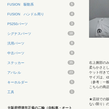
FUSION 駆動系
5
FUSION ハンドル周り
4
PS250パーツ
3
シグナスパーツ
10
汎用パーツ
9
中古パーツ
9
右上腕部の
ステッカー
35
柔らかさとし
ケット付きで
アパレル
23
サイズは、
（参考：一
キーホルダー
5
こちらの商
工具
1
★店頭での販
ない限り）
大阪府摂津市正雀の二輪（自転車・オート