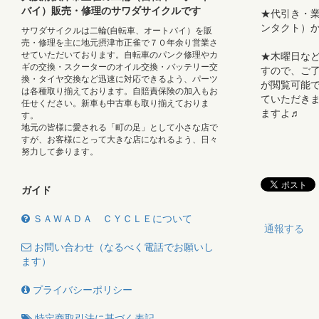
バイ）販売・修理のサワダサイクルです
★代引き・業販
ンタクト）
サワダサイクルは二輪(自転車、オートバイ）を販
売・修理を主に地元摂津市正雀で７０年余り営業さ
せていただいております。自転車のパンク修理やカ
★木曜日な
ギの交換・スクーターのオイル交換・バッテリー交
すので、ご了
換・タイヤ交換など迅速に対応できるよう、パーツ
が閲覧可能で
は各種取り揃えております。自賠責保険の加入もお
ていただき
任せください。新車も中古車も取り揃えておりま
ますよ♬
す。
地元の皆様に愛される「町の足」として小さな店で
すが、お客様にとって大きな店になれるよう、日々
努力して参ります。
ガイド
ＳＡＷＡＤＡ ＣＹＣＬＥについて
通報する
お問い合わせ（なるべく電話でお願いし
ます）
プライバシーポリシー
特定商取引法に基づく表記