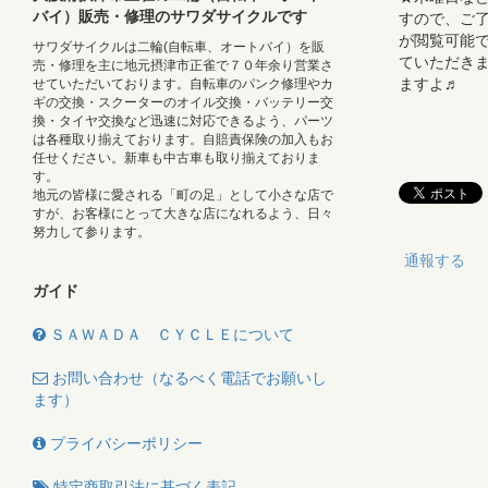
バイ）販売・修理のサワダサイクルです
すので、ご了
が閲覧可能で
サワダサイクルは二輪(自転車、オートバイ）を販
ていただき
売・修理を主に地元摂津市正雀で７０年余り営業さ
ますよ♬
せていただいております。自転車のパンク修理やカ
ギの交換・スクーターのオイル交換・バッテリー交
換・タイヤ交換など迅速に対応できるよう、パーツ
は各種取り揃えております。自賠責保険の加入もお
任せください。新車も中古車も取り揃えておりま
す。
地元の皆様に愛される「町の足」として小さな店で
すが、お客様にとって大きな店になれるよう、日々
努力して参ります。
通報する
ガイド
ＳＡＷＡＤＡ ＣＹＣＬＥについて
お問い合わせ（なるべく電話でお願いし
ます）
プライバシーポリシー
特定商取引法に基づく表記