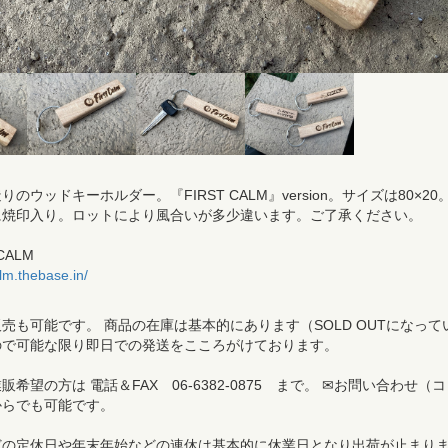
のウッドキーホルダー。『FIRST CALM』version。サイズは80×20
に焼印入り。ロットにより風合いが多少違います。ご了承ください。
CALM
calm.thebase.in/
売も可能です。 商品の在庫は基本的にあります（SOLD OUTになって
ので可能な限り即日での発送をこころがけております。
希望の方は 電話＆FAX 06-6382-0875 まで。 ✉お問い合わせ（コ
からでも可能です。
どの定休日や年末年始などの連休は基本的に休業日となり出荷が止まり