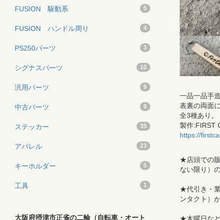
FUSION 駆動系
5
FUSION ハンドル周り
4
PS250パーツ
3
シグナスパーツ
10
汎用パーツ
9
一品一品手造り
表裏の両面
中古パーツ
9
全3種あり。
製作:FIRST 
ステッカー
35
https://first
アパレル
23
★店頭での販
キーホルダー
5
ない限り）
工具
1
★代引き・業販
ンタクト）
大阪府摂津市正雀の二輪（自転車・オート
★木曜日な