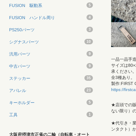
FUSION 駆動系
5
FUSION ハンドル周り
4
PS250パーツ
3
シグナスパーツ
10
汎用パーツ
9
一品一品手造
サイズは80
中古パーツ
9
承ください
全3種あり。
ステッカー
35
製作:FIRST 
https://first
アパレル
23
キーホルダー
5
★店頭での販
ない限り）
工具
1
★代引き・業販
ンタクト）
大阪府摂津市正雀の二輪（自転車・オート