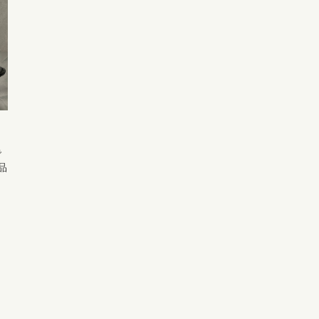
。
で
品