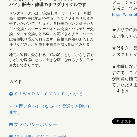
フュージョ
バイ）販売・修理のサワダサイクルです
参考にして
サワダサイクルは二輪(自転車、オートバイ）を販
https://ameb
売・修理を主に地元摂津市正雀で７０年余り営業さ
せていただいております。自転車のパンク修理やカ
ギの交換・スクーターのオイル交換・バッテリー交
★店頭での販
換・タイヤ交換など迅速に対応できるよう、パーツ
ない限り）
は各種取り揃えております。自賠責保険の加入もお
任せください。新車も中古車も取り揃えておりま
★代引き・業販
す。
ンタクト）
地元の皆様に愛される「町の足」として小さな店で
すが、お客様にとって大きな店になれるよう、日々
努力して参ります。
★木曜日な
すので、ご了
が閲覧可能で
ガイド
ていただき
ますよ♬
ＳＡＷＡＤＡ ＣＹＣＬＥについて
お問い合わせ（なるべく電話でお願いし
ます）
プライバシーポリシー
特定商取引法に基づく表記