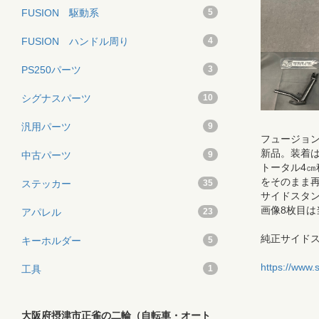
FUSION 駆動系
5
FUSION ハンドル周り
4
PS250パーツ
3
シグナスパーツ
10
汎用パーツ
9
フュージョン
新品。装着
中古パーツ
9
トータル4
をそのまま
ステッカー
35
サイドスタ
画像8枚目
アパレル
23
純正サイド
キーホルダー
5
↓↓↓↓↓
https://www
工具
1
大阪府摂津市正雀の二輪（自転車・オート