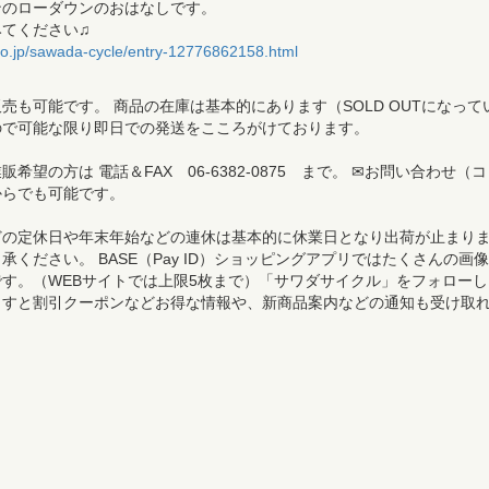
ンのローダウンのおはなしです。
みてください♫
lo.jp/sawada-cycle/entry-12776862158.html
売も可能です。 商品の在庫は基本的にあります（SOLD OUTになって
ので可能な限り即日での発送をこころがけております。
希望の方は 電話＆FAX 06-6382-0875 まで。 ✉お問い合わせ（コ
からでも可能です。
どの定休日や年末年始などの連休は基本的に休業日となり出荷が止まり
承ください。 BASE（Pay ID）ショッピングアプリではたくさんの画像
す。（WEBサイトでは上限5枚まで）「サワダサイクル」をフォローし
ますと割引クーポンなどお得な情報や、新商品案内などの通知も受け取