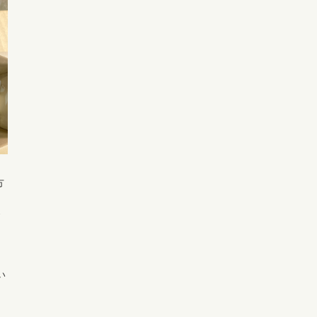
方
ス
い