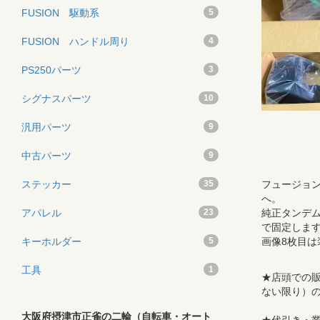
FUSION 駆動系
5
FUSION ハンドル周り
4
PS250パーツ
3
シグナスパーツ
10
汎用パーツ
9
中古パーツ
9
ステッカー
35
フュージョン
へ。
アパレル
23
純正タンデ
で固定しま
キーホルダー
5
画像8枚目は
工具
1
★店頭での販
ない限り）
大阪府摂津市正雀の二輪（自転車・オート