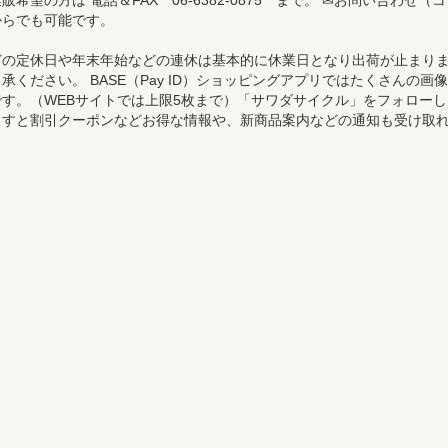
希望の方は 電話＆FAX 06-6382-0875 まで。 ✉お問い合わせ（コ
からでも可能です。
どの定休日や年末年始などの連休は基本的に休業日となり出荷が止まり
承ください。 BASE（Pay ID）ショッピングアプリではたくさんの画像
す。（WEBサイトでは上限5枚まで）「サワダサイクル」をフォローし
ますと割引クーポンなどお得な情報や、新商品案内などの通知も受け取