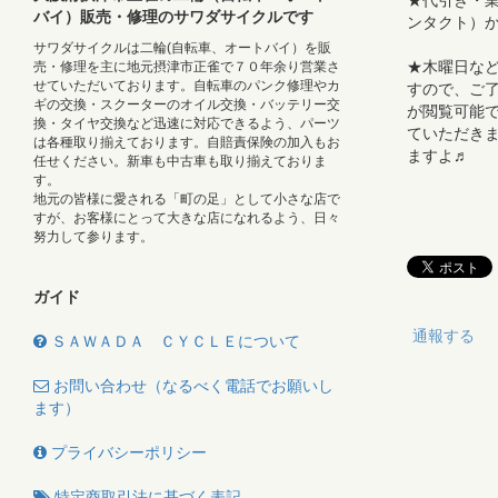
★代引き・業販
バイ）販売・修理のサワダサイクルです
ンタクト）
サワダサイクルは二輪(自転車、オートバイ）を販
★木曜日な
売・修理を主に地元摂津市正雀で７０年余り営業さ
せていただいております。自転車のパンク修理やカ
すので、ご了
ギの交換・スクーターのオイル交換・バッテリー交
が閲覧可能で
換・タイヤ交換など迅速に対応できるよう、パーツ
ていただき
は各種取り揃えております。自賠責保険の加入もお
ますよ♬
任せください。新車も中古車も取り揃えておりま
す。
地元の皆様に愛される「町の足」として小さな店で
すが、お客様にとって大きな店になれるよう、日々
努力して参ります。
ガイド
通報する
ＳＡＷＡＤＡ ＣＹＣＬＥについて
お問い合わせ（なるべく電話でお願いし
ます）
プライバシーポリシー
特定商取引法に基づく表記