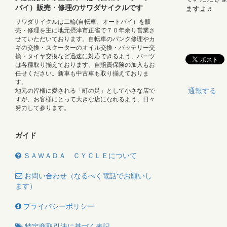
バイ）販売・修理のサワダサイクルです
ますよ♬
サワダサイクルは二輪(自転車、オートバイ）を販
売・修理を主に地元摂津市正雀で７０年余り営業さ
せていただいております。自転車のパンク修理やカ
ギの交換・スクーターのオイル交換・バッテリー交
換・タイヤ交換など迅速に対応できるよう、パーツ
は各種取り揃えております。自賠責保険の加入もお
任せください。新車も中古車も取り揃えておりま
す。
通報する
地元の皆様に愛される「町の足」として小さな店で
すが、お客様にとって大きな店になれるよう、日々
努力して参ります。
ガイド
ＳＡＷＡＤＡ ＣＹＣＬＥについて
お問い合わせ（なるべく電話でお願いし
ます）
プライバシーポリシー
特定商取引法に基づく表記