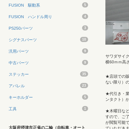
FUSION 駆動系
5
FUSION ハンドル周り
4
PS250パーツ
3
シグナスパーツ
10
汎用パーツ
9
サワダサイ
横60ｍｍ高
中古パーツ
9
ステッカー
35
★店頭での販
ない限り）
アパレル
23
★代引き・業販
キーホルダー
5
ンタクト）
工具
1
★木曜日な
すので、ご了
が閲覧可能で
大阪府摂津市正雀の二輪（自転車・オート
ていただき