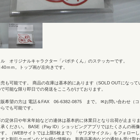
クル オリジナルキャラクター「パポチくん」のステッカーです。
さ40ｍｍ。トップ画が左向きです。
売も可能です。 商品の在庫は基本的にあります（SOLD OUTになって
ので可能な限り即日での発送をこころがけております。
希望の方は 電話＆FAX 06-6382-0875 まで。 ✉お問い合わせ（コ
からでも可能です。
どの定休日や年末年始などの連休は基本的に休業日となり出荷が止まり
承ください。 BASE（Pay ID）ショッピングアプリではたくさんの画像
す。（WEBサイトでは上限5枚まで）「サワダサイクル」をフォローし
ますと割引クーポンなどお得な情報や、新商品案内などの通知も受け取